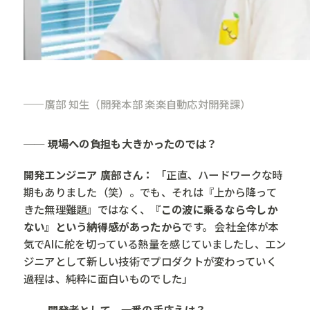
廣部 知生（開発本部 楽楽自動応対開発課）
── 現場への負担も大きかったのでは？
開発エンジニア 廣部さん：
「正直、ハードワークな時
期もありました（笑）。でも、それは『上から降って
きた無理難題』ではなく、
『この波に乗るなら今しか
ない』という納得感があったから
です。 会社全体が本
気でAIに舵を切っている熱量を感じていましたし、エン
ジニアとして新しい技術でプロダクトが変わっていく
過程は、純粋に面白いものでした」
── 開発者として、一番の手応えは？