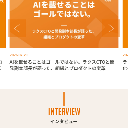
2026.07.29
202
ロ
AIを載せることはゴールではない。ラクスCTOと開
ラ
転
発副本部長が語った、組織とプロダクトの変革
化
INTERVIEW
インタビュー