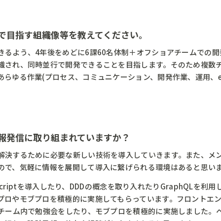
ムで目指す組織像等を教えてください。
きるよう、4年後をめどに6課60名体制＋オフショアチームでの
織され、同時並行で開発できることを目指します。そのため複数
らゆる作業(プロセス、コミュニケーション、開発作業、運用、etc
情報発信に取り組まれていますか？
解決するために必要な新しい技術を導入していきます。また、メ
ので、気軽に情報を展開して導入に繋げられる環境はあると思い
eScriptを導入したり、DDDの概念を取り入れたりGraphQL
やモブプロを積極的に実施してもらっています。フロントエンドにRea
、チーム内で勉強会をしたり、モブプロを積極的に実施しました。